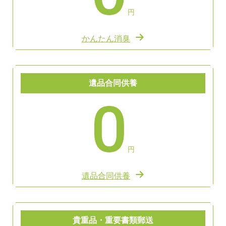
円
かんたん消臭
遺品合同供養
0
円
遺品合同供養
貴重品・重要書類郵送